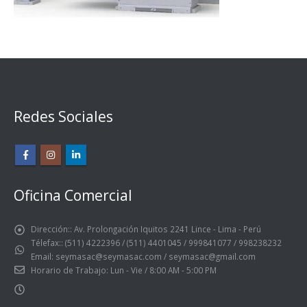
Redes Sociales
Oficina Comercial
Dirección::
Av. Prolongación Iquitos 2241 Lince - Lima - Perú
Télefax::
(511) 4222396 / (511) 4401045 / 999841077 / 998238232
Email:
seymasac@seymasac.com / seymasac@gmail.com
Horario de Trabajo:
Lun - Vie / 8:00 AM - 5:00 PM