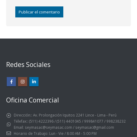
Redes Sociales
Oficina Comercial
Dirección::
Av. Prolongación Iquitos 2241 Lince - Lima - Perú
Télefax::
(511) 4222396 / (511) 4401045 / 999841077 / 998238232
Email:
seymasac@seymasac.com / seymasac@gmail.com
Horario de Trabajo:
Lun - Vie / 8:00 AM - 5:00 PM