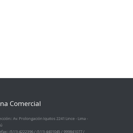
ina Comercial
ección::
Av. Prolongación Iquitos 2241 Lince - Lima -
rú
efax::
(511) 4222396 / (511) 4401045 / 999841077 /