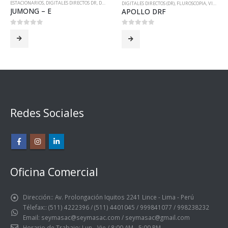
ESTACIONARIOS
,
DIGITALES DIRECTOS DR
,
DIGITALES DIRECTOS (DR)
,
ESTACIONARIOS
,
SGHEALTHCARE
DIGITALES DIRECTOS (DR)
,
FLUROSCOPIA
,
VILLA SYSTEM
JUMONG – E
APOLLO DRF
0
out of 5
0
out of 5
Redes Sociales
Oficina Comercial
Dirección::
Av. Prolongación Iquitos 2241 Lince - Lima - Perú
Télefax::
(511) 4222396 / (511) 4401045 / 999841077 / 998238232
Email:
seymasac@seymasac.com / seymasac@gmail.com
Horario de Trabajo:
Lun - Vie / 8:00 AM - 5:00 PM