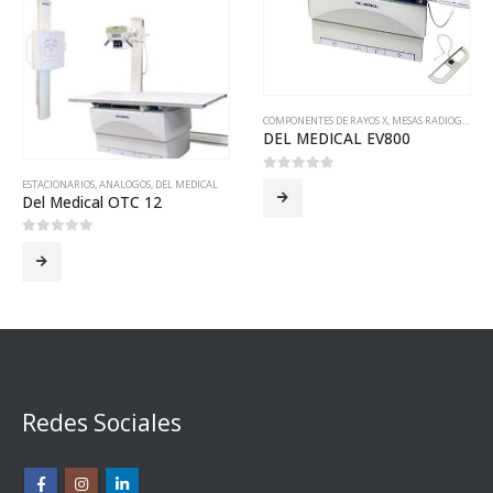
COMPONENTES DE RAYOS X
,
MESAS RADIOGRAFICAS
DEL MEDICAL EV800
0
out of 5
ESTACIONARIOS
,
ANALOGOS
,
DEL MEDICAL
Del Medical OTC 12
0
out of 5
Redes Sociales