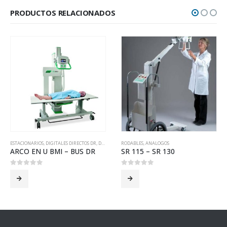
PRODUCTOS RELACIONADOS
ESTACIONARIOS
,
DIGITALES DIRECTOS DR
,
DIGITALES DIRECTOS (DR)
RODABLES
,
ANALOGOS
,
ESTACIONARIOS
,
BMI
ARCO EN U BMI – BUS DR
SR 115 – SR 130
0
out of 5
0
out of 5